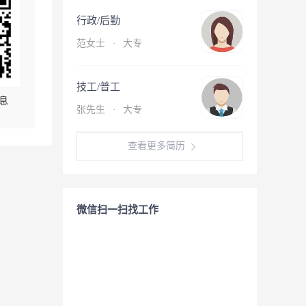
行政/后勤
范女士
·
大专
技工/普工
息
张先生
·
大专
查看更多简历
微信扫一扫找工作