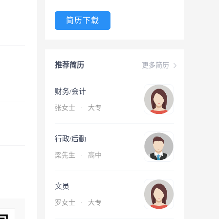
简历下载
推荐简历
更多简历
财务/会计
张女士
·
大专
行政/后勤
梁先生
·
高中
文员
罗女士
·
大专